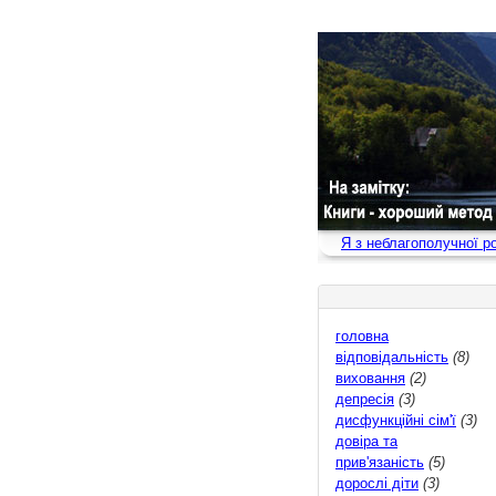
Я з неблагополучної р
головна
відповідальність
(8)
виховання
(2)
депресія
(3)
дисфункційні сім'ї
(3)
довіра та
прив'язаність
(5)
дорослі діти
(3)