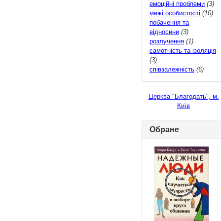
емоційні проблеми
(3)
межі особистості
(10)
побачення та
відносини
(3)
розлучення
(1)
самотність та ізоляція
(3)
співзалежність
(6)
Церква "Благодать", м.
Київ
Обране