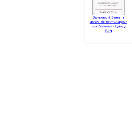
Залежності: Банкет в
могилі. Як знайти надію в
силі Євангелія
-
Едвард
Уелч