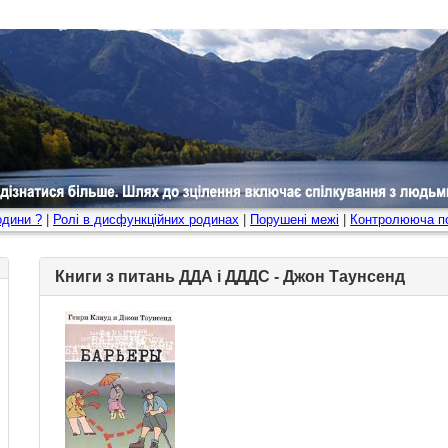
одини ?
|
Ролі в дисфункційних родинах
|
Порушені межі
|
Контролююча по
Книги з питань ДДА і ДДДС - Джон Таунсенд