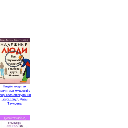
Надійні люди: як
навчитися мудрості у
борі кола спілкування
-
Генрі Клауд
,
Джон
Таунсенд