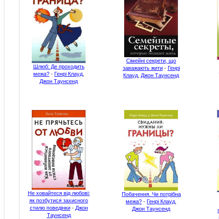
Сімейні секрети, що
Шлюб: Де проходить
заважають жити
-
Генрі
межа?
-
Генрі Клауд
,
Клауд
,
Джон Таунсенд
Джон Таунсенд
Не ховайтеся від любові:
Побачення. Чи потрібна
як позбутися захисного
межа?
-
Генрі Клауд
,
стилю поведінки
-
Джон
Джон Таунсенд
Таунсенд