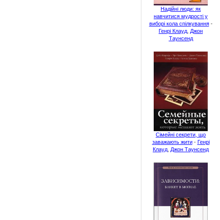
Надійні люди: як
навчитися мудрості у
виборі кола спілкування
-
Генрі Клауд
,
Джон
Таунсенд
Сімейні секрети, що
заважають жити
-
Генрі
Клауд
,
Джон Таунсенд