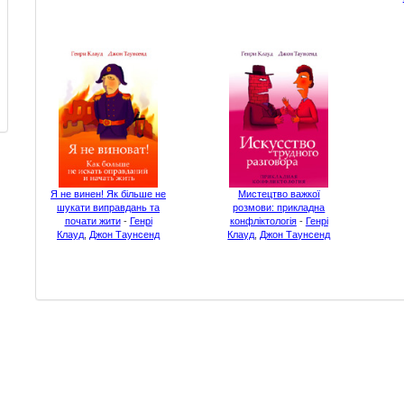
Я не винен! Як більше не
Мистецтво важкої
шукати виправдань та
розмови: прикладна
почати жити
-
Генрі
конфліктологія
-
Генрі
Клауд
,
Джон Таунсенд
Клауд
,
Джон Таунсенд