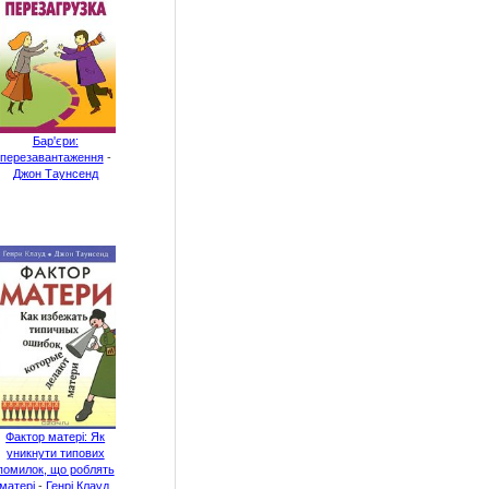
Бар'єри:
перезавантаження
-
Джон Таунсенд
Фактор матері: Як
уникнути типових
помилок, що роблять
матері
-
Генрі Клауд
,