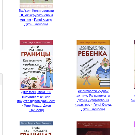
Бар'єри: Коли говорити
НІ, Як керувати своїм
життям
-
Генрі Клауд
,
Джон Таунсенд
Як виховати чудову
Діти: межі, межі!: Як
дитину: Як допомогти
виховати у дитини
дитині у формуванні
ви
почуття відповідальності
характеру
-
Генрі Клауд
,
-
Генрі Клауд
,
Джон
Джон Таунсенд
Таунсенд