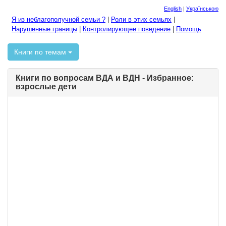
English
|
Українською
Я из неблагополучной семьи ?
|
Роли в этих семьях
|
Нарушенные границы
|
Контролирующее поведение
|
Помощь
Книги по темам
Книги по вопросам ВДА и ВДН - Избранное:
взрослые дети