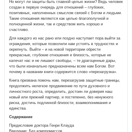
Но могут ли защиты быть главной целью жизни? Ведь человек
создан в первую очередь для отношений – глубоких,
позитивных, наполненных смыслом связей с Богом и людьми.
Такие отношения являются как целью благополучной и
полноценной жизни, так и средством жить хорошо и
счастливо.
Для каждого из нас рано или поздно наступает пора выйти за
ограждения, которые позволили нам устоять в трудностях и
окрепнуть. Выйти – и на новой территории обрести
прекрасные, глубокие отношения и близость, которые не
калечат нас и не лишают свободы, – те драгоценные дары,
что были изначально предназначены всем нам Богом. Вот
почему в названии книги содержится слово «перезагрузка».
Книга призвана помочь нам, перезагрузив защитные границы,
продолжить нелегкое продвижение по пути духовного и
личностного роста, определить, достоин ли доверия наш
новый или прежний партнер, и постепенно, без ненужного
риска, достичь подлинной близости, взаимопонимания и
единства.
Содержание
Предисловие доктора Генри Клауда
Введение: Без компромиссов