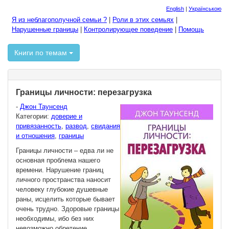
English
|
Українською
Я из неблагополучной семьи ?
|
Роли в этих семьях
|
Нарушенные границы
|
Контролирующее поведение
|
Помощь
Книги по темам
Границы личности: перезагрузка
-
Джон Таунсенд
Категории:
доверие и
привязанность
,
развод
,
свидания
и отношения
,
границы
Границы личности – едва ли не
основная проблема нашего
времени. Нарушение границ
личного пространства наносит
человеку глубокие душевные
раны, исцелить которые бывает
очень трудно. Здоровые границы
необходимы, ибо без них
невозможно обретение