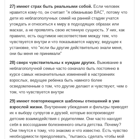
27) имеют страх быть реальными собой.
Если человек
нравится кому-то, он считает "я обманываю ВАС", потому что
дети из неблагополучных семей на ранней стадии учатся
угождать и относиться к миру в подходящих образах или
масках, а не проявлять свою истинную сущность. У них, как
правило, есть ощутимое несоответствие между тем, что
чувствуется внутри и что показывается наружу, ведущее к
установке, что "если бы другие действительно знали меня,
они бы меня не принимали"
28) сверх чувствительны к нуждам других.
Выживание в
неблагополучной семье часто означало быть постоянно в
курсе самых незначительных изменений в настроениях
взрослых, ведущее ребенка быть намного более
осведомленным о том, что другие делают и чувствуют, чем о
том, что чувствуется внутри
29) имеют повторяющиеся шаблоны отношений в уже
взрослой жизни.
Внутренние убеждения и фильтры приводят
их к выбору супругов и друзей, которые воспроизводят
детские взаимодействия с родителями. Они часто находят
себя в воссоздании болезненного опыта детства. Почему?
Они тянутся к тому, что знакомо и что известно. Eсть чувство
необходимости преодолевать, "пытаюсь сделать чтобы мой