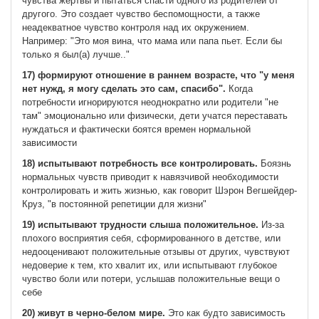
чувства жертвы и пытаться спасти одного из родителей от
другого. Это создает чувство беспомощности, а также
неадекватное чувство контроля над их окружением.
Например: "Это моя вина, что мама или папа пьет. Если бы
только я был(а) лучше.."
17) формируют отношение в раннем возрасте, что "у меня
нет нужд, я могу сделать это сам, спасибо".
Когда
потребности игнорируются неоднократно или родители "не
там" эмоционально или физически, дети учатся переставать
нуждаться и фактически боятся времен нормальной
зависимости
18) испытывают потребность все контролировать.
Боязнь
нормальных чувств приводит к навязчивой необходимости
контролировать и жить жизнью, как говорит Шэрон Вегшейдер-
Круз, "в постоянной репетиции для жизни"
19) испытывают трудности слыша положительное.
Из-за
плохого восприятия себя, сформированного в детстве, или
недооценивают положительные отзывы от других, чувствуют
недоверие к тем, кто хвалит их, или испытывают глубокое
чувство боли или потери, услышав положительные вещи о
себе
20) живут в черно-белом мире.
Это как будто зависимость