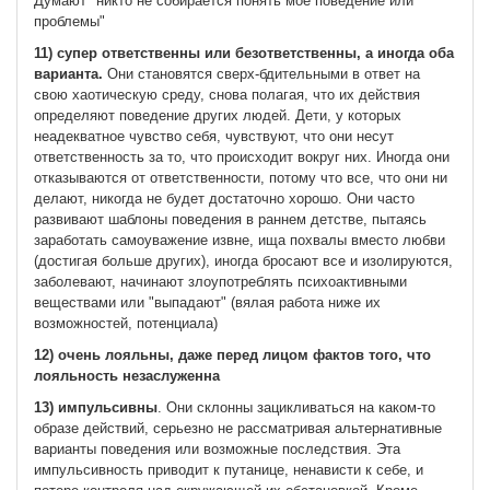
Думают "никто не собирается понять мое поведение или
проблемы"
11) супер ответственны или безответственны, а иногда оба
варианта.
Они становятся сверх-бдительными в ответ на
свою хаотическую среду, снова полагая, что их действия
определяют поведение других людей. Дети, у которых
неадекватное чувство себя, чувствуют, что они несут
ответственность за то, что происходит вокруг них. Иногда они
отказываются от ответственности, потому что все, что они ни
делают, никогда не будет достаточно хорошо. Они часто
развивают шаблоны поведения в раннем детстве, пытаясь
заработать самоуважение извне, ища похвалы вместо любви
(достигая больше других), иногда бросают все и изолируются,
заболевают, начинают злоупотреблять психоактивными
веществами или "выпадают" (вялая работа ниже их
возможностей, потенциала)
12) очень лояльны, даже перед лицом фактов того, что
лояльность незаслуженна
13) импульсивны
. Они склонны зацикливаться на каком-то
образе действий, серьезно не рассматривая альтернативные
варианты поведения или возможные последствия. Эта
импульсивность приводит к путанице, ненависти к себе, и