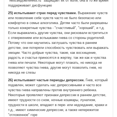
"неосведомленность" защищает их от боли, она в то же время
поддерживает дисфункцию
25) испытывают страх перед чувствами.
Выражение чувств
или позволение себе чувств часто не было безопасно или
комфортно в семье алкоголика. Детям часто были разрешены
только конкретные чувства - "счастливый", "хороший", и т.д.
Если выражались другие чувства, они рисковали встретиться
с отвержением или вспышками гнева со стороны родителей.
Потому что они научились заглушать чувства в раннем
детстве, они потеряли способность чувствовать или выражать
эмоции. Часто добрые чувства, такие, как восхищение,
радость и счастье приносятся в жертву, так же как и чувства
гнева или печали. Некоторые могут плакать, но никогда не
позволяют чувства гнева, другие могут позволить гнев, но
никогда не слезы
26) испытывают частые периоды депрессии.
Гнев, который
подавлен, может сделать нас депрессивными и часто все
чувства гнева направлены против внутреннего ребенка.
Некоторые проявляют признаки депрессии в раннем детстве,
имеют трудности со сном, ночные кошмары, лунатизм,
трудности в школе, впадают в пере- или недоедание, кражи и
т.д., имеют химические депрессии, а также непережитое
"отложенное" горе