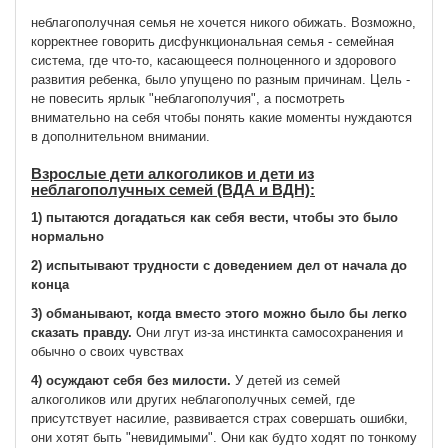
неблагополучная семья не хочется никого обижать. Возможно,
корректнее говорить дисфункциональная семья - семейная
система, где что-то, касающееся полноценного и здорового
развития ребенка, было упущено по разным причинам. Цель -
не повесить ярлык "неблагополучия", а посмотреть
внимательно на себя чтобы понять какие моменты нуждаются
в дополнительном внимании.
Взрослые дети алкоголиков и дети из
неблагополучных семей (ВДА и ВДН):
1) пытаются догадаться как себя вести, чтобы это было
нормально
2) испытывают трудности с доведением дел от начала до
конца
3) обманывают, когда вместо этого можно было бы легко
сказать правду.
Они лгут из-за инстинкта самосохранения и
обычно о своих чувствах
4) осуждают себя без милости.
У детей из семей
алкоголиков или других неблагополучных семей, где
присутствует насилие, развивается страх совершать ошибки,
они хотят быть "невидимыми". Они как будто ходят по тонкому