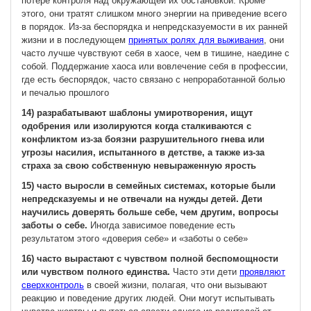
потере контроля над окружающей их обстановкой. Кроме
этого, они тратят слишком много энергии на приведение всего
в порядок. Из-за беспорядка и непредсказуемости в их ранней
жизни и в последующем
принятых ролях для выживания
, они
часто лучше чувствуют себя в хаосе, чем в тишине, наедине с
собой. Поддержание хаоса или вовлечение себя в профессии,
где есть беспорядок, часто связано с непроработанной болью
и печалью прошлого
14) разрабатывают шаблоны умиротворения, ищут
одобрения или изолируются когда сталкиваются с
конфликтом из-за боязни разрушительного гнева или
угрозы насилия, испытанного в детстве, а также из-за
страха за свою собственную невыраженную ярость
15) часто выросли в семейных системах, которые были
непредсказуемы и не отвечали на нужды детей. Дети
научились доверять больше себе, чем другим, вопросы
заботы о себе.
Иногда зависимое поведение есть
результатом этого «доверия себе» и «заботы о себе»
16) часто вырастают с чувством полной беспомощности
или чувством полного единства.
Часто эти дети
проявляют
сверхконтроль
в своей жизни, полагая, что они вызывают
реакцию и поведение других людей. Они могут испытывать