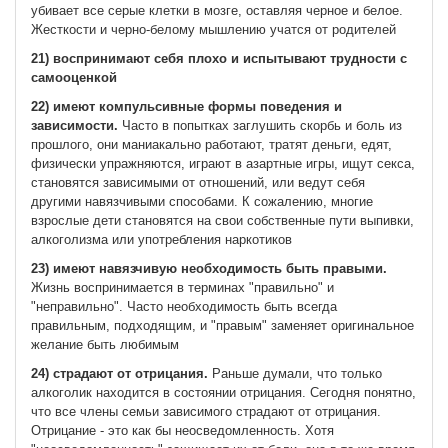
убивает все серые клетки в мозге, оставляя черное и белое.
Жесткости и черно-белому мышлению учатся от родителей
21) воспринимают себя плохо и испытывают трудности с
самооценкой
22) имеют компульсивные формы поведения и
зависимости.
Часто в попытках заглушить скорбь и боль из
прошлого, они маниакально работают, тратят деньги, едят,
физически упражняются, играют в азартные игры, ищут секса,
становятся зависимыми от отношений, или ведут себя
другими навязчивыми способами. К сожалению, многие
взрослые дети становятся на свои собственные пути выпивки,
алкоголизма или употребления наркотиков
23) имеют навязчивую необходимость быть правыми.
Жизнь воспринимается в терминах "правильно" и
"неправильно". Часто необходимость быть всегда
правильным, подходящим, и "правым" заменяет оригинальное
желание быть любимым
24) страдают от отрицания.
Раньше думали, что только
алкоголик находится в состоянии отрицания. Сегодня понятно,
что все члены семьи зависимого страдают от отрицания.
Отрицание - это как бы неосведомленность. Хотя