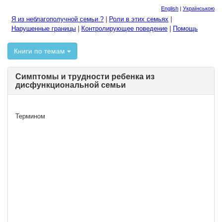
English
|
Українською
Я из неблагополучной семьи ?
|
Роли в этих семьях
|
Нарушенные границы
|
Контролирующее поведение
|
Помощь
Книги по темам
Симптомы и трудности ребенка из
дисфункциональной семьи
Термином